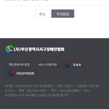
취소
작성완료
개인정보처리방침
서비스이용약관
회사명 : (사)부산광역시 서구 장애인협회
회장 : 김양서
고유번호 : 603-82-
전화 :
051)243-3907
팩스 : 051)248-6886
07550
주소 :
부산광역시 서구 보수대로 154번길 24 (동대신동1가)