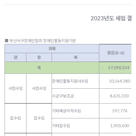
2023년도 세입 결
■ 부산서구장애인협회 장애인활동지원기관
과목
증감(B-A)
관
항
목
계
- 57,098,334
장애인활동지원사수입
- 50,564,380
사업수입
사업수입
시군구보조금
- 8,635,330
기타예금이자수입
197,776
잡수입
잡수입
기타잡수입
1,903,600