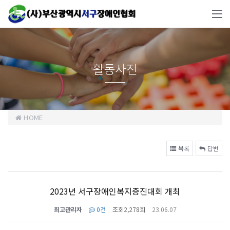
활동사진
HOME
목록
답변
2023년 서구장애인복지증진대회 개최
최고관리자
0건
조회
2,278회
23.06.07